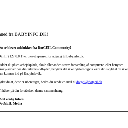
nned fra BABYINFO.DK!
u er blevet udelukket fra DotGEIL Community!
in IP (127.0.0.1) er blevet spærret for adgang til Babyinfo.dk.
idder du på en arbejdsplads, skole eller anden større forsamling af computere, eller benytter
roxy-server hos din internet-udbyder, behøver det ikke nødvendigvis være din skyld at du ikke
an komme ind på Babyinfo.dk.
øler du at, dette er uberettiget, bedes du sende en mail til
dotgeil@dotgeil.dk
.
i håber på din forståelse i denne sammenhæng.
ed venlig hilsen
DotGEIL Media