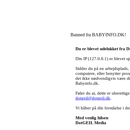
Banned fra BABYINFO.DK!
Du er blevet udelukket fra
Din IP (127.0.0.1) er blevet s
Sidder du på en arbejdsplads, 
computere, eller benytter pro
det ikke nødvendigvis være d
Babyinfo.dk.
Føler du at, dette er uberettig
dotgeil@dotgeil.dk
.
Vi håber på din forståelse i
Med venlig hilsen
DotGEIL Media