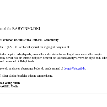
nned fra BABYINFO.DK!
u er blevet udelukket fra DotGEIL Community!
in IP (127.0.0.1) er blevet spærret for adgang til Babyinfo.dk.
idder du på en arbejdsplads, skole eller anden større forsamling af computere, eller benytter
roxy-server hos din internet-udbyder, behøver det ikke nødvendigvis være din skyld at du ikke
an komme ind på Babyinfo.dk.
øler du at, dette er uberettiget, bedes du sende en mail til
dotgeil@dotgeil.dk
.
i håber på din forståelse i denne sammenhæng.
ed venlig hilsen
DotGEIL Media