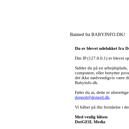
Banned fra BABYINFO.DK!
Du er blevet udelukket fra
Din IP (127.0.0.1) er blevet s
Sidder du på en arbejdsplads, 
computere, eller benytter pro
det ikke nødvendigvis være d
Babyinfo.dk.
Føler du at, dette er uberettig
dotgeil@dotgeil.dk
.
Vi håber på din forståelse i
Med venlig hilsen
DotGEIL Media