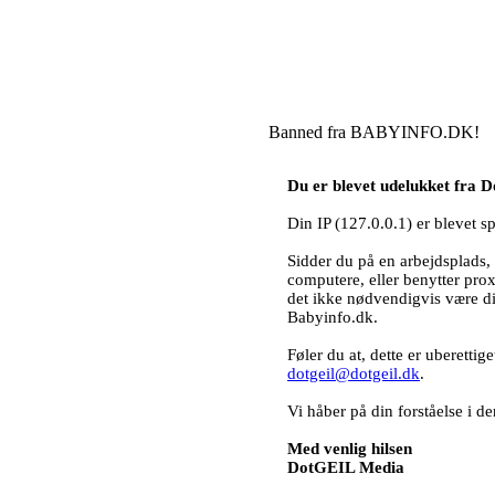
Banned fra BABYINFO.DK!
Du er blevet udelukket fra
Din IP (127.0.0.1) er blevet s
Sidder du på en arbejdsplads, 
computere, eller benytter pro
det ikke nødvendigvis være d
Babyinfo.dk.
Føler du at, dette er uberettig
dotgeil@dotgeil.dk
.
Vi håber på din forståelse i
Med venlig hilsen
DotGEIL Media