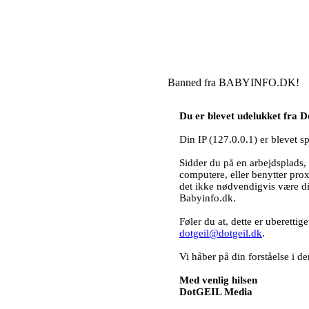
Banned fra BABYINFO.DK!
Du er blevet udelukket fra
Din IP (127.0.0.1) er blevet s
Sidder du på en arbejdsplads, 
computere, eller benytter pro
det ikke nødvendigvis være d
Babyinfo.dk.
Føler du at, dette er uberettig
dotgeil@dotgeil.dk
.
Vi håber på din forståelse i
Med venlig hilsen
DotGEIL Media