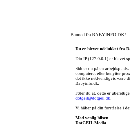
Banned fra BABYINFO.DK!
Du er blevet udelukket fra
Din IP (127.0.0.1) er blevet s
Sidder du på en arbejdsplads, 
computere, eller benytter pro
det ikke nødvendigvis være d
Babyinfo.dk.
Føler du at, dette er uberettig
dotgeil@dotgeil.dk
.
Vi håber på din forståelse i
Med venlig hilsen
DotGEIL Media